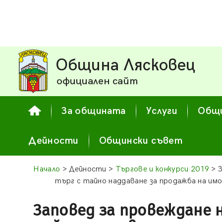
Община Лясковец
официален сайт
За общината
Услуги
Общи
Дейности
Общински съвет
Начало
> Дейности >
Търгове и конкурси 2019
> З
търг с тайно наддаване за продажба на и
Заповед за провеждане 