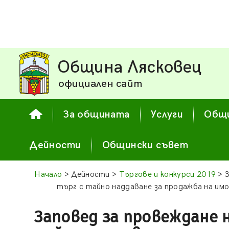
Община Лясковец
официален сайт
За общината
Услуги
Общи
Дейности
Общински съвет
Начало
> Дейности >
Търгове и конкурси 2019
> З
търг с тайно наддаване за продажба на и
Заповед за провеждане 