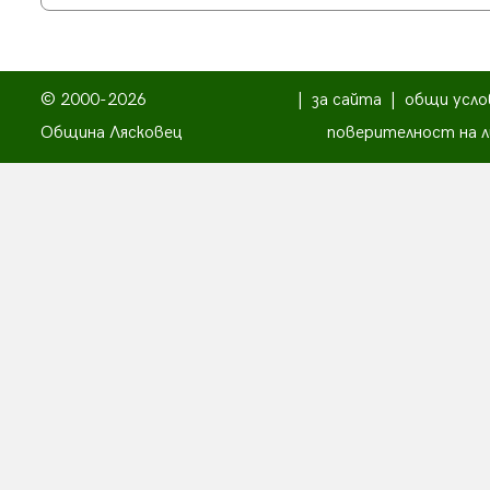
© 2000-2026
|
за сайта
|
общи усло
Община Лясковец
поверителност на л