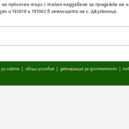
ане на публичен търг с тайно наддаване за продажба н
 дял и 192010 и 191002 в землището на с. Джулюница.
|
за сайта
|
общи условия
|
декларация за достъпност
|
по