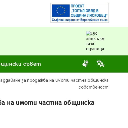
щински съвет
наддаване за продажба на имоти частна общинска
собственост
жба на имоти частна общинска