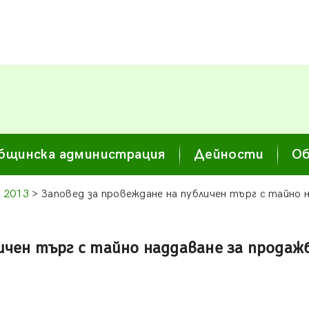
бщинска администрация
Дейности
Об
и 2013
> Заповед за провеждане на публичен търг с тайно 
личен търг с тайно наддаване за прода