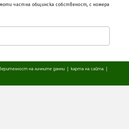
а имоти частна общинска собственост, с номера
верителност на личните данни
|
карта на сайта
|