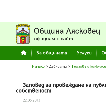
Община Лясковец
официален сайт
За общината
Услуги
О
Начало
> Дейности >
Търгове и конкурс
Заповед за провеждане на пуб
собственост
22.05.2013