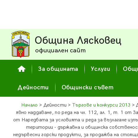
Община Лясковец
официален сайт
За общината
Услуги
Общи
Дейности
Общински съвет
Начало
> Дейности >
Търгове и конкурси 2013
> 
явно наддаване, по реда на чл. 112, ал. 1, т. 1 от За
от Наредбата за условията и реда за възлагане изп
територии - държавна и общинска собственост
недървесни горски продукти, за продажба на стояща