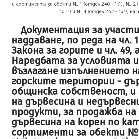
и сортименти за обекти № 1 (отдел 240 - "к"), № 2 (
"р1") и № 4 (отдел 262 - "и"), 
Документация за участи
наддаване, по реда на чл. 11
Закона за горите и чл. 49, а
Наредбата за условията и
възлагане изпълнението н
горските територии - дъ
общинска собственост, и 
на дървесина и недървесн
продукти, за продажба н
дървесина на корен по ка
сортименти за обекти № 1