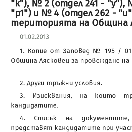
"к"), № 2 (отдел 241 - "у"),
"р1") и № 4 (отдел 262 - "и"
територията на Община 
01.02.2013
1. Копие от Заповед № 195 / 01.
Община Лясковец за провеждане на 
2. Други тръжни условия.
3. Изисквания, на които т
кандидатите.
4. Списък на документите
представят кандидатите при учас