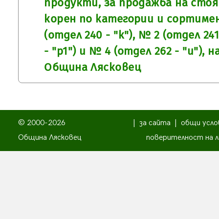
продукти, за продажба на сто
корен по категории и сортиме
(отдел 240 - "к"), № 2 (отдел 241
- "р1") и № 4 (отдел 262 - "и")
Община Лясковец
© 2000-2026
|
за сайта
|
общи усло
Община Лясковец
поверителност на л