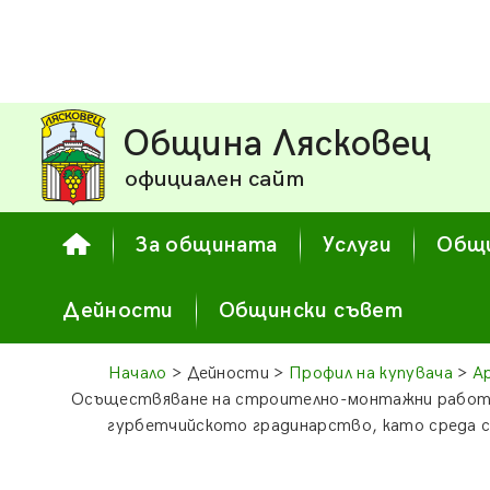
Община Лясковец
официален сайт
За общината
Услуги
Общи
Дейности
Общински съвет
Начало
> Дейности >
Профил на купувача
>
А
Осъществяване на строително-монтажни работи 
гурбетчийското градинарство, като среда с