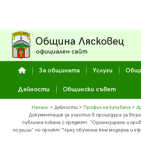
Община Лясковец
официален сайт
За общината
Услуги
Общи
Дейности
Общински съвет
Начало
> Дейности >
Профил на купувача
>
А
Документация за участие в процедура за възл
публична покана с предмет: "Организиране и про
позиции" по проект "Чрез обучение към модерна и 