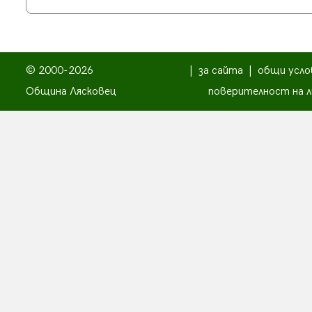
© 2000-2026
|
за сайта
|
общи усло
Община Лясковец
поверителност на л