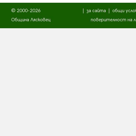
© 2000-2026
|
за сайта
|
общи усло
Община Лясковец
поверителност на л