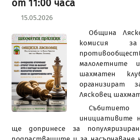
от 11:00 часа
15.05.2026
Община Ляск
комисия з
противообщес
малолетните 
шахматен клу
организират 
Лясковец шахмат
Събитие
инициативите н
ще допринесе за популяризира
подрастващите и за насърчаване 