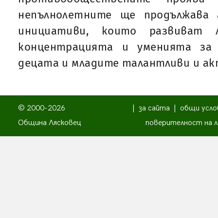
непълнолетните ще продължава 
инициативи, които развиват л
концентрацията и уменията за
децата и младите талантливи и ак
© 2000-2026
|
за сайта
|
общи усло
Община Лясковец
поверителност на л