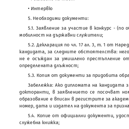
• Интервю
5. Необходими документи:
5.1. Заявление за участие в конкурс - (по
мобилност на държавни служители;
5.2. Декларация по чл. 17 ал. 3, т. 1 от 
кандидата, за следните обстоятелства: него
не е осъждан за умишлено престъпление о
определената длъжност;
5.3. Копия от документи за придобита об
Забележка: Ако дипломата на кандидата 
докторанти, в заявлението се посочват но
образование е вписан в регистрите за акаде
номер, дата и издател на документа за призна
5.4. Копие от официални документи, удо
служебна книжка;