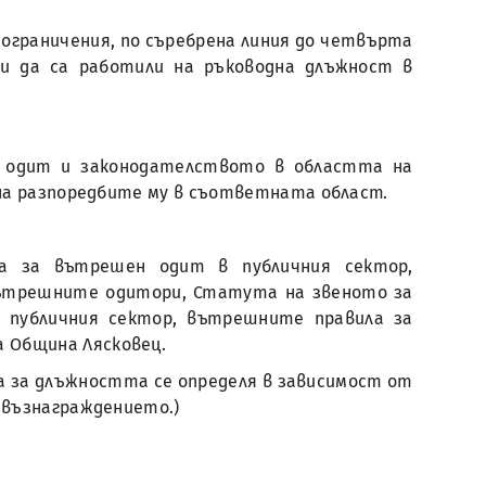
з ограничения, по съребрена линия до четвърта
и да са работили на ръководна длъжност в
н одит и законодателството в областта на
 на разпоредбите му в съответната област.
а за вътрешен одит в публичния сектор,
вътрешните одитори, Статута на звеното за
публичния сектор, вътрешните правила за
 Община Лясковец.
ата за длъжността се определя в зависимост от
 възнаграждението.)