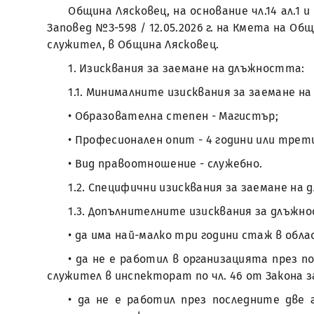
Община Лясковец, на основание чл.14 ал.1
Заповед №З-598 / 12.05.2026 г. на Кмета на О
служител, в Община Лясковец.
1. Изисквания за заемане на длъжността:
1.1. Минималните изисквания за заемане н
• Образователна степен - Магистър;
• Професионален опит - 4 години или трет
• Вид правоотношение - служебно.
1.2. Специфични изисквания за заемане на дл
1.3. Допълнителните изисквания за длъжн
• да има най-малко три години стаж в об
• да не е работил в организацията през 
служител в инспекторат по чл. 46 от Закона 
• да не е работил през последните две