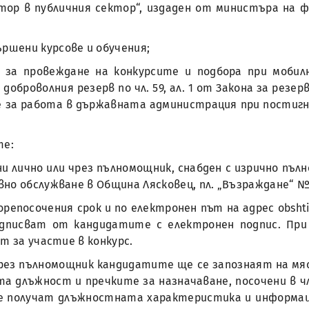
тор в публичния сектор“, издаден от министъра на ф
ършени курсове и обучения;
та за провеждане на конкурсите и подбора при моби
доброволния резерв по чл. 59, ал. 1 от Закона за резе
е за работа в държавната администрация при постиг
те:
лично или чрез пълномощник, снабден с изрично пълно
 обслужване в Община Лясковец, пл. „Възраждане“ №1, д
епосочения срок и по електронен път на адрес obshtin
подписват от кандидатите с електронен подпис. Пр
т за участие в конкурс.
рез пълномощник кандидатите ще се запознаят на мяс
ъжност и пречките за назначаване, посочени в чл. 7, а
е получат длъжностната характеристика и информаци