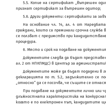
5.5. Копие на сертификат „вътрешен оди
признат сертификат за вътрешен одитор;
5.6. Други документи: сертификати за зав
На основание чл. 14, ал. 4 от Наредба
граждани, които са преминали срочна служба в 
се ползват с предимство при кандидатстван
процедура.
6. Място и срок на подаване на документи
Документите следва да бъдат представени 
ал. 2 от НПКПМДС) в Център за административно
Документите може да бъдат подадени в гор
декларацията по т. 5.2, задължително се 
„относно“ да се посочва, че същите се отнася
При подаване на документите лично или ч
длъжностната характеристика на конкурсната дл
когато е по електронен път, кандидатите щ