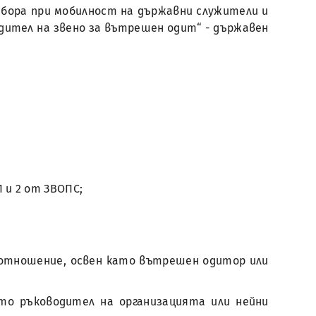
одбора при мобилност на държавни служители и
водител на звено за вътрешен одит“ - държавен
1 и 2 от ЗВОПС;
воотношение, освен като вътрешен одитор или
то ръководител на организацията или нейни