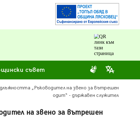
щински съвет
на длъжността „Ръководител на звено за вътрешен
одит“ - държавен служител
водител на звено за вътрешен