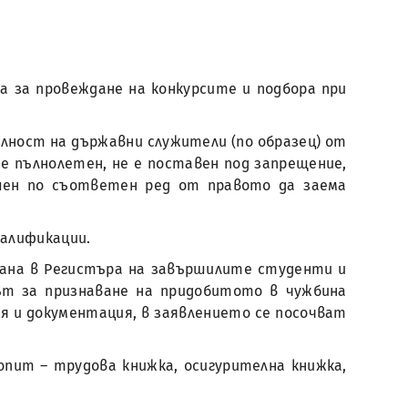
ата за провеждане на конкурсите и подбора при
обилност на държавни служители (по образец) от
е пълнолетен, не е поставен под запрещение,
шен по съответен ред от правото да заема
валификации.
исана в Регистъра на завършилите студенти и
ът за признаване на придобитото в чужбина
я и документация, в заявлението се посочват
пит – трудова книжка, осигурителна книжка,