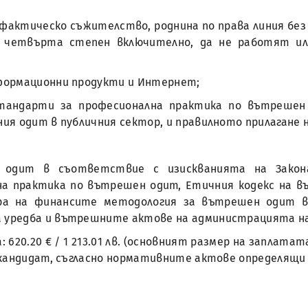
ъв фактическо съжителство, роднина по права линия бе
 четвърта степен включително, да не работят ил
информационни продукти и Интернет;
стандарти за професионална практика по вътреше
ия одит в публичния сектор, и правилното прилагане
 одит в съответствие с изискванията на Закон
а практика по вътрешен одит, Етичния кодекс на 
а на финансите методология за вътрешен одит в 
уредба и вътрешните актове на администрацията на
 620.20 € / 1 213.01 лв. (основният размер на заплат
 кандидат, съгласно нормативните актове определящи