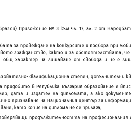
 образец) Приложение № 3 към чл. 17, ал. 2 от Наредб
Наредбата за провеждане на конкурсите и подбора при м
вото гражданство, както и за обстоятелствата, че 
т общ характер на лишаване от свобода и не е ли
разователно-квалификационна степен, допълнителни к
за придобито в Република България образование е вп
мер, дата и издател на дипломата, а ако документ
мично признаване на Националния център за информаци
ване, като копие на диплома не се прилага;
стоверяващи продължителността на професионалния о