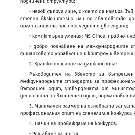
подчинени структури;
• негов съпруг, лице, с което се намира в
степен включително или по сватовство до
организацията през последните две години;
• компютърни умения: MS Office, правно-
• добро познаване на международните 
финансовото управление и контрол и вътрешн
2. Кратко описание на длъжността:
Ръководител на Звеното за вътрешен
Международните стандарти за професионалн
вътрешен одит, утвърдената от министър
дейността по вътрешен одит, нормативната 
3. Минимален размер на основната заплата:
професионалния опит на спечелилия конкурса
4. Начин на провеждане на конкурса:
• Решаване на тест