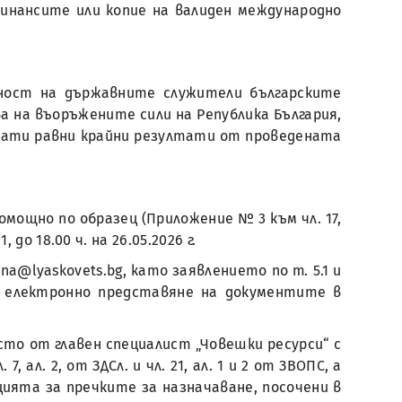
инансите или копие на валиден международно
лност на държавните служители българските
рва на въоръжените сили на Република България,
нати равни крайни резултати от проведената
мощно по образец (Приложение № 3 към чл. 17,
о 18.00 ч. на 26.05.2026 г.
a@lyaskovets.bg, като заявлението по т. 5.1 и
и електронно представяне на документите в
то от главен специалист „Човешки ресурси“ с
л. 2, от ЗДСл. и чл. 21, ал. 1 и 2 от ЗВОПС, а
ята за пречките за назначаване, посочени в