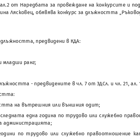
 и ал.2 от Наредбата за провеждане на конкурсите и п
бщина Лясковец, обявява конкурс за длъжността „Ръко
а длъжността, предвидени в КДА:
и младши ранг;
ъжността - предвидените в чл. 7 от ЗДСл. и чл. 21, ал. 
остта:
ластта на вътрешния или външния одит;
последната една година по трудово или служебно пра
за администрацията;
 години по трудово или служебно правоотношение ка