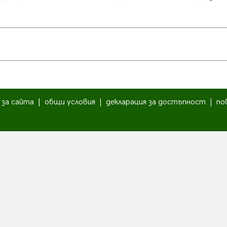
|
за сайта
|
общи условия
|
декларация за достъпност
|
по