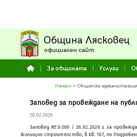
Община Лясковец
официален сайт
За общината
Услуги
О
Начало
> Общинска администраци
Заповед за провеждане на публ
26.02.2026
Заповед №З-200 / 26.02.2026 г. за провежд
жилищно строителство, в кв. 107, по Подробен