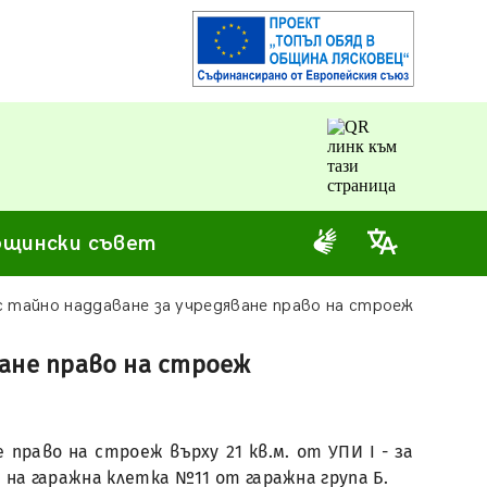
щински съвет
с тайно наддаване за учредяване право на строеж
ване право на строеж
 право на строеж върху 21 кв.м. от УПИ І - за
е на гаражна клетка №11 от гаражна група Б.