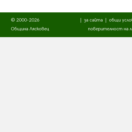
© 2000-2026
|
за сайта
|
общи усло
Община Лясковец
поверителност на л