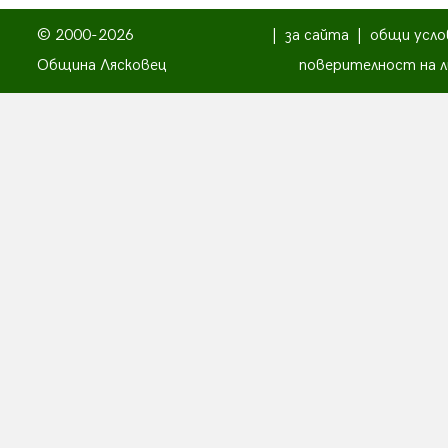
© 2000-2026
|
за сайта
|
общи усло
Община Лясковец
поверителност на л