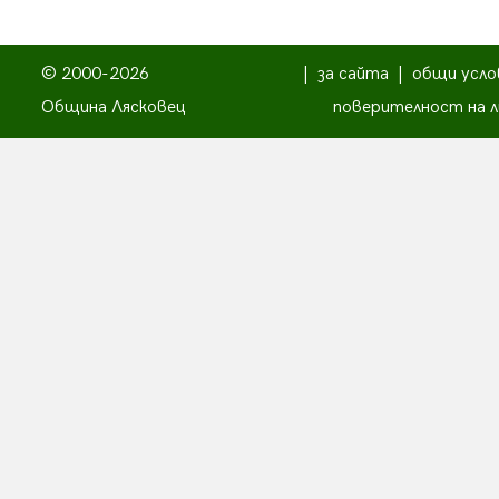
© 2000-2026
|
за сайта
|
общи усло
Община Лясковец
поверителност на л