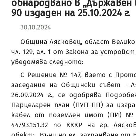
обнародвано в „Държавен 
90 издаден на 25.10.2024 г.
30.10.2024
Община Лясковец, област Велико
чл. 129, ал. 1 от Закона за устрой
уведомява следното:
С Решение № 147, взето с Прот
заседание на Общински съвет - Л
26.09.2024 г., се одобрява Подроб
Парцеларен план (ПУП-ПП) за изгра
кабел от поземлен имот (ПИ) № 
44793.151.32 по КККР на гр. Ляско
обект: „Външно ел. захранване от 