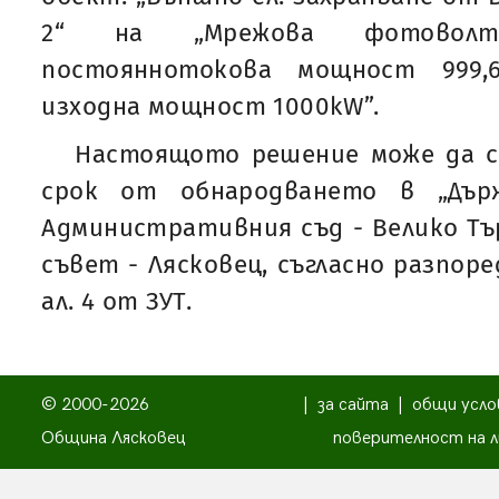
2“ на „Мрежова фотоволт
постояннотокова мощност 999,
изходна мощност 1000kW”.
Настоящото решение може да се
срок от обнародването в „Дър
Административния съд - Велико Тъ
съвет - Лясковец, съгласно разпоредб
ал. 4 от ЗУТ.
© 2000-2026
|
за сайта
|
общи усло
Община Лясковец
поверителност на л