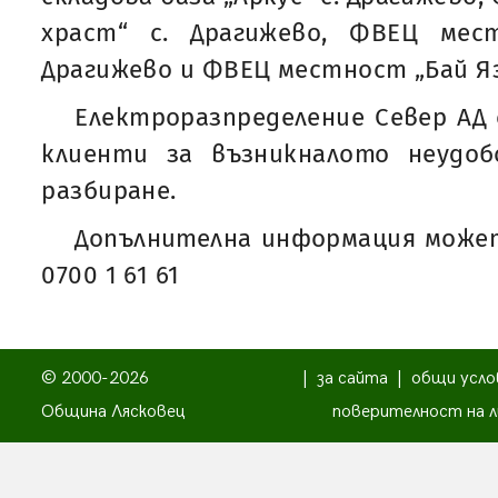
храст“ с. Драгижево, ФВЕЦ мес
Драгижево и ФВЕЦ местност „Бай Яз“
Електроразпределение Север АД 
клиенти за възникналото неудо
разбиране.
Допълнителна информация может
0700 1 61 61
© 2000-2026
|
за сайта
|
общи усло
Община Лясковец
поверителност на л