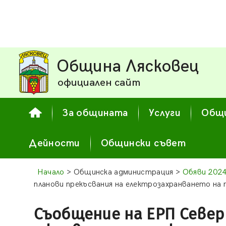
Община Лясковец
официален сайт
За общината
Услуги
Общи
Дейности
Общински съвет
Начало
> Общинска администрация >
Обяви 202
планови прекъсвания на електрозахранването на
Съобщение на ЕРП Север 