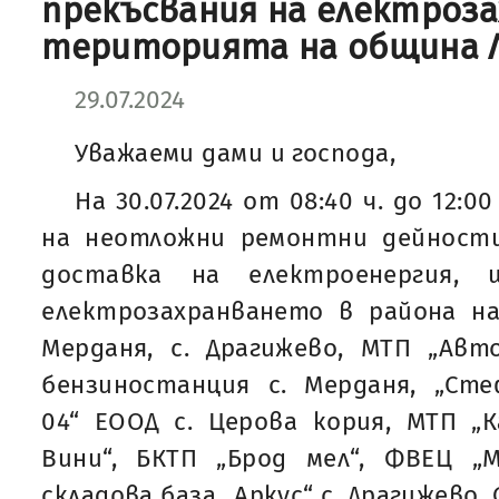
прекъсвания на електроз
територията на община 
29.07.2024
Уважаеми дами и господа,
На 30.07.2024 от 08:40 ч. до 12:0
на неотложни ремонтни дейност
доставка на електроенергия, 
електрозахранването в района на
Мерданя, с. Драгижево, МТП „Авто
бензиностанция с. Мерданя, „Ст
04“ ЕООД с. Церова кория, МТП „К
Вини“, БКТП „Брод мел“, ФВЕЦ „М
складова база „Аркус“ с. Драгижево