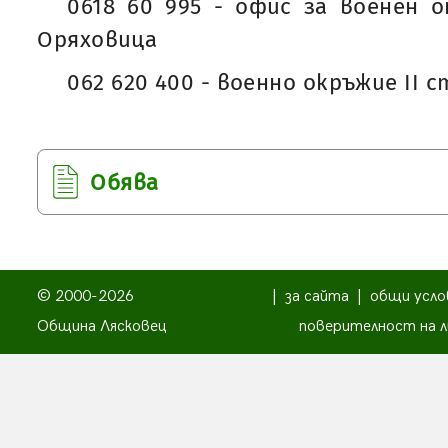
0618 60 995 - офис за военен 
Оряховица
062 620 400 - военно окръжие II 
Обява
© 2000-2026
|
за сайта
|
общи усло
Община Лясковец
поверителност на л