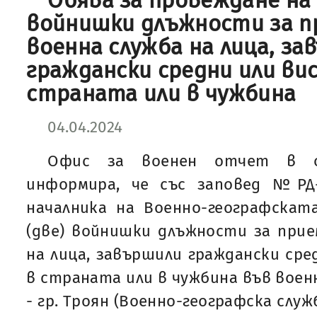
Обява за провеждане на 
войнишки длъжности за п
военна служба на лица, з
граждански средни или ви
страната или в чужбина
04.04.2024
Офис за военен отчет в о
информира, че със заповед №РД-1
началника на Военно-географскат
(две) войнишки длъжности за прие
на лица, завършили граждански сре
в страната или в чужбина във воен
- гр. Троян (Военно-географска служ