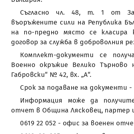
Съгласно чл. 48, т. 1 от З
въоръжените сили на Република Бъл
на по-предно място се класира 
договор за служба в доброволния ре
Комплект-документи се полу
Военно окръжие Велико Търново н
Габровски“ № 42, вх. „А“.
Срок за подаване на документи - 0
Информация може да получит
отчет в Община Лясковец, партер 
0619 22 052 - офис за военен от