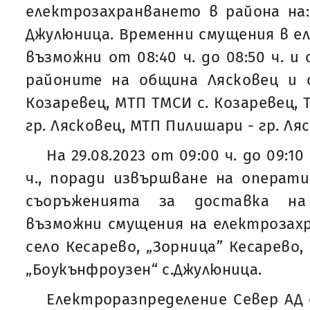
електрозахранването в района на:
Джулюница. Временни смущения в е
възможни от 08:40 ч. до 08:50 ч. и о
районите на община Лясковец и 
Козаревец, МТП ТМСИ с. Козаревец, 
гр. Лясковец, МТП Пилишари - гр. Ляс
На 29.08.2023 от 09:00 ч. до 09:10 
ч., поради извършване на операт
съоръженията за доставка на 
възможни смущения на електрозахр
село Кесарево, „Зорница” Кесарево,
„Боукънфроузен“ с.Джулюница.
Електроразпределение Север АД 