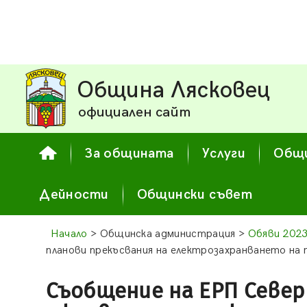
Община Лясковец
официален сайт
За общината
Услуги
Общи
Дейности
Общински съвет
Начало
> Общинска администрация >
Обяви 202
планови прекъсвания на електрозахранването на
Съобщение на ЕРП Север 