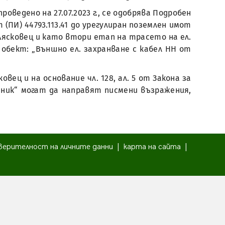
оведено на 27.07.2023 г., се одобрява Подробен
(ПИ) 44793.113.41 до урегулиран поземлен имот
. Лясковец и като втори етап на трасето на ел.
на обект: „Външно ел. захранване с кабел НН от
ец и на основание чл. 128, ал. 5 от Закона за
ник“ могат да направят писмени възражения,
верителност на личните данни
|
карта на сайта
|