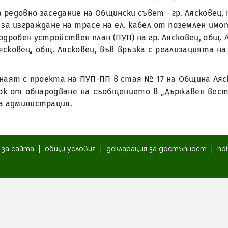
редовно заседание на Общински съвет - гр. Лясковец, пр
за изграждане на трасе на ел. кабел от поземлен имот 
Подробен устройствен план (ПУП) на гр. Лясковец, общ
 Лясковец, общ. Лясковец, във връзка с реализацията 
аят с проекта на ПУП-ПП в стая № 17 на Община Лясков
ок от обнародване на съобщението в „Държавен вест
ка администрация.
|
за сайта
|
общи условия
|
декларация за достъпност
|
по