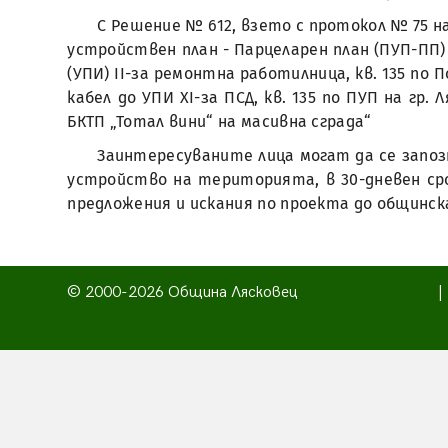
С Решение № 612, взето с протокол № 75 на 
устройствен план - Парцеларен план (ПУП-ПП) 
(УПИ) II-за ремонтна работилница, кв. 135 по 
кабел до УПИ XI-за ПСД, кв. 135 по ПУП на гр.
БКТП „Тотал вини“ на масивна сграда“
Заинтересуваните лица могат да се запозн
устройство на територията, в 30-дневен ср
предложения и искания по проекта до общинс
© 2000-2026 Община Лясковец