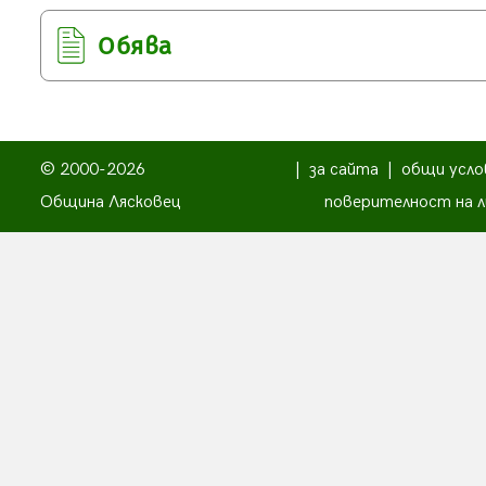
Обява
© 2000-2026
|
за сайта
|
общи усло
Община Лясковец
поверителност на л