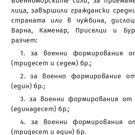
Военноморските сили, за приеман
лица, завършили граждански средн
страната или в чужбина, дислоц
Варна, Каменар, Приселци и Бур
разчет:
1. за военни формирования о
(тридесет и седем) бр.;
2. за военно формирование от
(един) бр.;
3. за военни формирования от 
(единадесет) бр.;
4. за военни формирования от
(тридесет и един) бр.