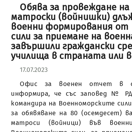
Обява за провеждане на 
матроски (войнишки) длъ
военни формирования от
сили за приемане на военн
завършили граждански сре
училища в страната или в
17.07.2023
Офис за военен отчет в о
информира, че със заповед № РД-01
командира на Военноморските сили
за обявяване на 80 (осемдесет) 
матроси (войници) във воен