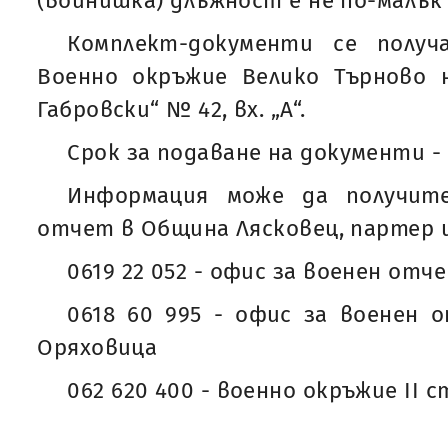
(войнишка) длъжност е не по-малък о
Комплект-документи се полу
Военно окръжие Велико Търново н
Габровски“ № 42, вх. „А“.
Срок за подаване на документи - 1
Информация може да получит
отчет в Община Лясковец, партер 
0619 22 052 - офис за военен от
0618 60 995 - офис за военен 
Оряховица
062 620 400 - военно окръжие II 