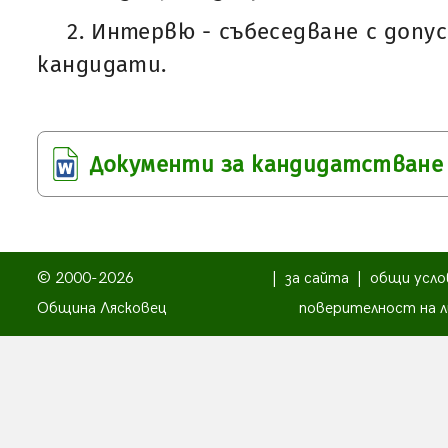
2. Интервю - събеседване с доп
кандидати.
Документи за кандидатстване
© 2000-2026
|
за сайта
|
общи усло
Община Лясковец
поверителност на л