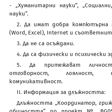
- „Хуманитарни науки”, „Социалн
науки”.
2. Да имат добра компютърна 
(Word, Excel), Internet и съответни
3. Да не са осъждани.
4. Да са физически и психически з
5. Да притежават личнос
отговорност, лоялност, 
комуникативност.
II. Информация за длъжността:
Длъжността „Координатор, гриж
общността” по проект № BG05SF