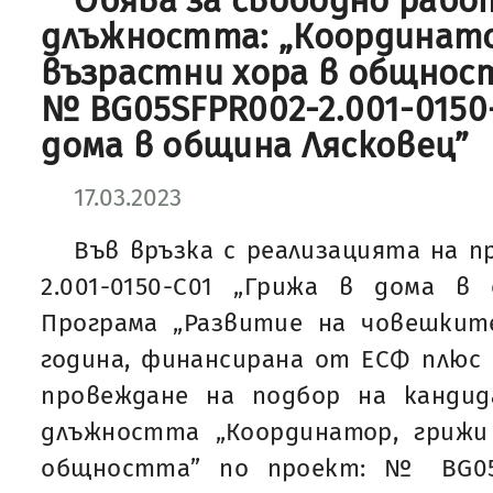
Обява за свободно рабо
длъжността: „Координато
възрастни хора в общнос
№ BG05SFPR002-2.001-0150
дома в община Лясковец”
17.03.2023
Във връзка с реализацията на 
2.001-0150-С01 „Грижа в дома в
Програма „Развитие на човешките
година, финансирана от ЕСФ плюс
провеждане на подбор на канди
длъжността „Координатор, грижи
общността” по проект: № BG05SF