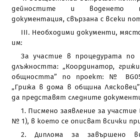
дейностите и воденето н
документация, свързана с всеки по
ІІI. Необходими документи, мяст
им:
За участие в процедурата по 
длъжността: „Координатор, грижи
общността” по проект: № BG05SF
„Грижа в дома в община Лясковец
да представят следните документ
1. Писмено заявление за участие
№ 1), в което се описват всички п
2. Диплома за завършено в