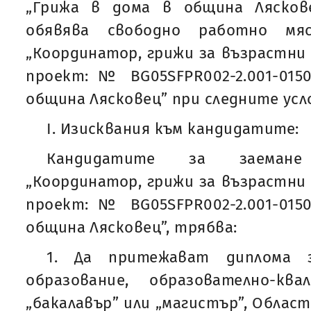
„Грижа в дома в община Лясков
обявява свободно работно мя
„Координатор, грижи за възрастни
проект: № BG05SFPR002-2.001-015
община Лясковец” при следните усл
I. Изисквания към кандидатите:
Кандидатите за заеман
„Координатор, грижи за възрастни
проект: № BG05SFPR002-2.001-015
община Лясковец”, трябва:
1. Да притежават диплома 
образование, образователно-кв
„бакалавър” или „магистър”, Облас