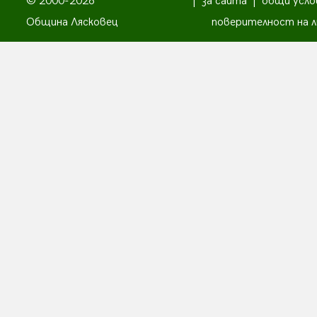
© 2000-2026
|
за сайта
|
общи усло
Община Лясковец
поверителност на л