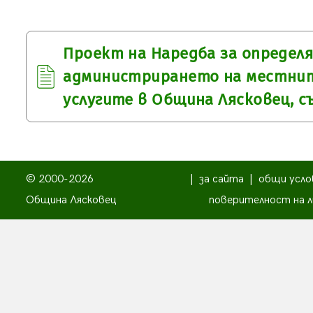
Проект на Наредба за определ
администрирането на местнит
услугите в Община Лясковец, съ
© 2000-2026
|
за сайта
|
общи усло
Община Лясковец
поверителност на л