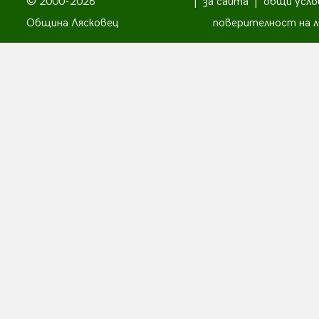
© 2000-2026
|
за сайта
|
общи усло
Община Лясковец
поверителност на л