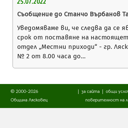
25.07.2022
Съобщение до Станчо Върбанов Т
Уведомяваме ви, че следва да се я
срок от поставяне на настоящет
отдел „Местни приходи“ - гр. Ляс
№ 2 от 8.00 часа до…
© 2000-2026
|
за сайта
|
общи усло
Община Лясковец
поверителност на л