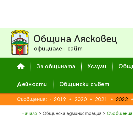
Община Лясковец
официален сайт
За общината
Услуги
Общи
Дейности
Общински съвет
16
2017
Съобщения:
2018
2019
2020
2021
2022
●
●
●
●
●
●
Начало
> Общинска администрация >
Съобщения 