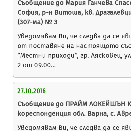
Съобщение до Мария Ганчева Спасо
София, р-н Витоша, кв. Драгалевци
(307-ма) № 3
Уведомявам Ви, че следва да се яв
от поставяне на настоящото съ
“Местни приходи”, гр. Лясковец, ул
2 от 09.00…
27.10.2016
Съобщение до ПРАЙМ ЛОКЕЙШЪН КО
кореспонденция обл. Варна, с. Авре
Уведомявам Ви, че следва да се яв