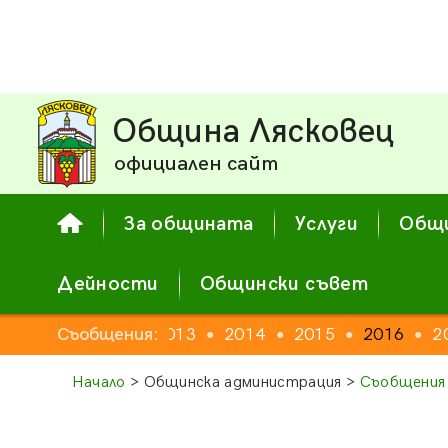
Община Лясковец
официален сайт
За общината
Услуги
Общи
Дейности
Общински съвет
Съобщения:
2012
2013
2014
2015
2016
2
●
●
●
●
●
Начало
> Общинска администрация >
Съобщения 