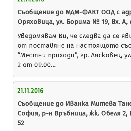
Съобщение до МДМ-ФАКТ ООД с адр
Оряховица, ул. Борима № 19, вх. А, е
Уведомявам Ви, че следва да се яв
от поставяне на настоящото съ
“Местни приходи”, гр. Лясковец, ул
2 от 09.00…
21.11.2016
Съобщение до Иванка Митева Танев
София, р-н Връбница, жк. Обеля 2, № 
52