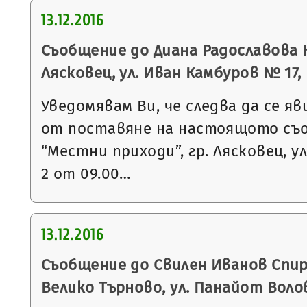
13.12.2016
Съобщение до Диана Радославова К
Лясковец, ул. Иван Камбуров № 17, вх
Уведомявам Ви, че следва да се яв
от поставяне на настоящото съ
“Местни приходи”, гр. Лясковец, ул
2 от 09.00…
13.12.2016
Съобщение до Свилен Иванов Спири
Велико Търново, ул. Панайот Воло