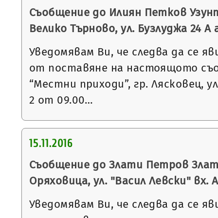
Съобщение до Илиян Петков Узунт
Велико Търново, ул. Бузлуджа 24 А а
Уведомявам Ви, че следва да се яв
от поставяне на настоящото съ
“Местни приходи”, гр. Лясковец, ул
2 от 09.00…
15.11.2016
Съобщение до Злати Петров Злате
Оряховица, ул. "Васил Левски" вх. А,
Уведомявам Ви, че следва да се яв