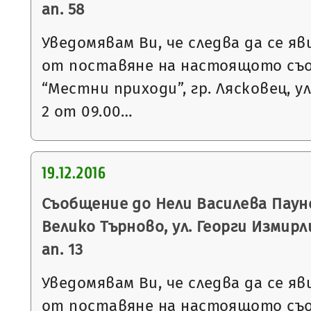
ап. 58
Уведомявам Ви, че следва да се яв
от поставяне на настоящото съ
“Местни приходи”, гр. Лясковец, ул
2 от 09.00…
19.12.2016
Съобщение до Нели Василева Пауно
Велико Търново, ул. Георги Измирлие
ап. 13
Уведомявам Ви, че следва да се яв
от поставяне на настоящото съ