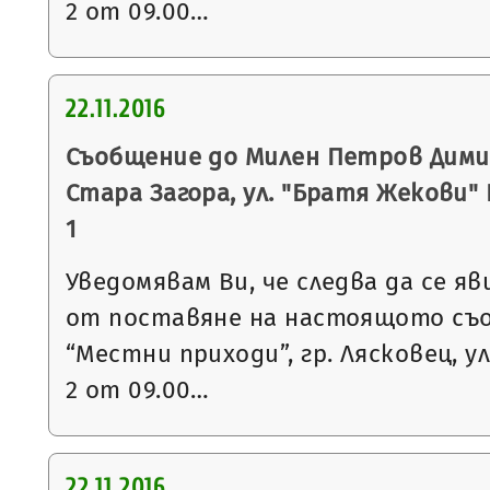
2 от 09.00…
22.11.2016
Съобщение до Милен Петров Димит
Стара Загора, ул. "Братя Жекови" № 
1
Уведомявам Ви, че следва да се яв
от поставяне на настоящото съ
“Местни приходи”, гр. Лясковец, ул
2 от 09.00…
22.11.2016