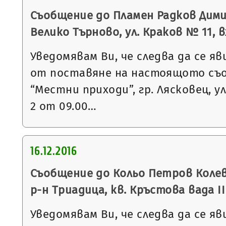
Съобщение до Пламен Радков Дими
Велико Търново, ул. Краков № 11, вх.
Уведомявам Ви, че следва да се яв
от поставяне на настоящото съ
“Местни приходи”, гр. Лясковец, ул
2 от 09.00…
16.12.2016
Съобщение до Кольо Петров Колев 
р-н Триадица, кв. Кръстова вада I
Уведомявам Ви, че следва да се яв