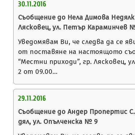
30.11.2016
Съобщение до Нела Димова Недялко
Лясковец, ул. Петър Караминчев № 
Уведомявам Ви, че следва да се яв
от поставяне на настоящото съ
“Местни приходи”, гр. Лясковец, ул
2 от 09.00…
29.11.2016
Съобщение до Андер Пропертис С.Р.
дял, ул. Опълченска № 9