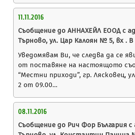
11.11.2016
Съобщение до АННАХЕЙЛ ЕООД с ад
Търново, ул. Цар Калоян № 5, вх . В
Уведомявам Ви, че следва да се яв
от поставяне на настоящото съ
“Местни приходи”, гр. Лясковец, ул
2 от 09.00…
08.11.2016
Съобщение до Рич Фор България с 
Търново, ул. Константин Паница №