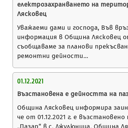
електрозахранването на терито
Лясковец
Уважаеми дами и господа, Във връ
информация в Община Лясковец от
съобщаваме за планови прекъсван
ремонтни дейности…
01.12.2021
Възстановена е дейността на паз
Община Лясковец информира заин
че от 01.12.2021 г. е възстановен
„Пазар“ в с. Джулюница, Община 