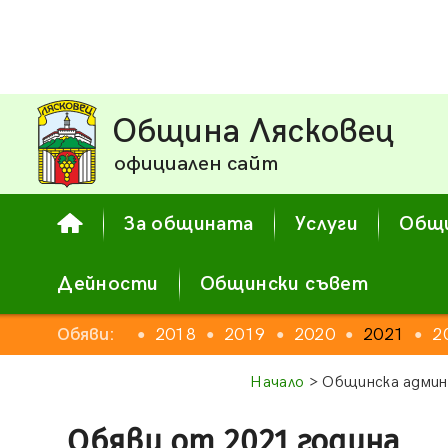
Община Лясковец
официален сайт
За общината
Услуги
Общи
Дейности
Общински съвет
2016
Обяви:
2017
2018
2019
2020
2021
2
●
●
●
●
●
●
●
Начало
> Общинска админ
Обяви от 2021 година