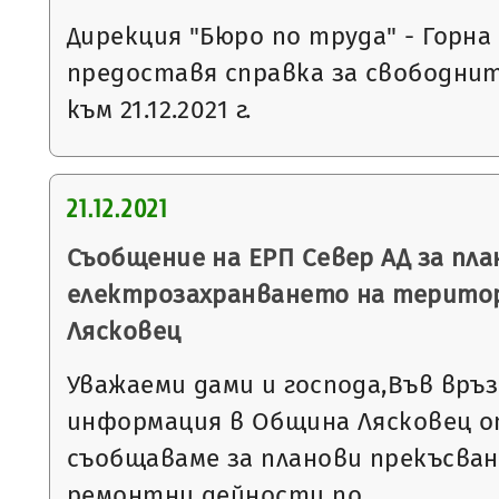
Дирекция "Бюро по труда" - Горна
предоставя справка за свободни
към 21.12.2021 г.
21.12.2021
Съобщение на ЕРП Север АД за пла
електрозахранването на терито
Лясковец
Уважаеми дами и господа,Във връ
информация в Община Лясковец от
съобщаваме за планови прекъсван
ремонтни дейности по…