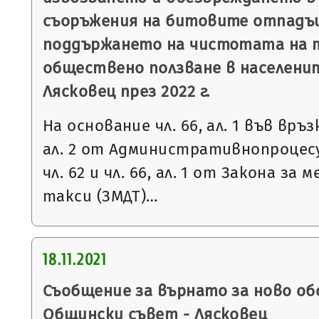
съоръжения на битовите отпадъц
поддържането на чистотата на 
обществено ползване в населени
Лясковец през 2022 г.
На основание чл. 66, ал. 1 във връзка 
ал. 2 от Административнопроцесу
чл. 62 и чл. 66, ал. 1 от Закона за
такси (ЗМДТ)…
18.11.2021
Съобщение за върнато за ново об
Общински съвет - Лясковец