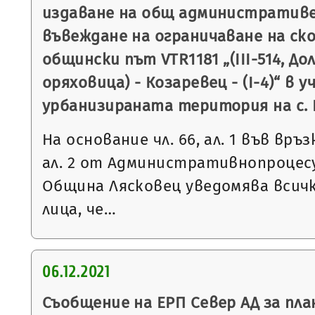
издаване на общ административен
въвеждане на ограничаване на ск
общински път VTR1181 „(ІІІ-514, Дол
оряховица) - Козаревец - (І-4)“ в 
урбанизираната територия на с. 
На основание чл. 66, ал. 1 във връзка 
ал. 2 от Административнопроцесу
Община Лясковец уведомява всич
лица, че…
06.12.2021
Съобщение на ЕРП Север АД за пла